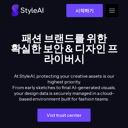
시작하기
패션 브랜드를 위한
확실한 보안 & 디자인 프
라이버시
At StyleAI, protecting your creative assets is our
highest priority.
From early sketches to final AI-generated visuals,
your design data is securely managed in a cloud-
based environment built for fashion teams.
Vist trust center