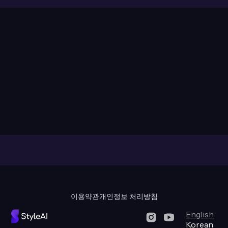
Design Faster,
Spend Less
Get Started
이용약관
개인정보 처리방침
English
LinkedIn
YouTube
Korean