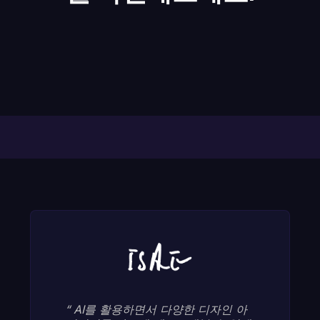
이미지에서 작업지시서까지: StyleAI 스케치
생성과 벡터 다운로드로 완성하는 패션 작업
단순 스와치 사진을 넘어, 원단의 가치를 전
본질에 집중하기 위한 혁신, 이새(ISAE)의
지시서 솔루션
달하는 새로운 소통의 방식
벤제프골프, AI활용으로 디자인 의사결정 시
AX
원단 탐색(Fabric Sourcing) 단계에서의 가
스와치로 보던 원단을, 스타일로 제안하다
간 2주 이상 단축
상 시각화 및 실제 제작 연계
" StyleAI는 패션 산업에 대한 깊은 이
해를 바탕으로 매우 긴밀하고 매끄러
운 협업을 가능하게 합니다. 저희 팀